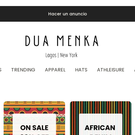
50% OFF FINAL SALE |
CODE Final50
S
TRENDING
APPAREL
HATS
ATHLEISURE