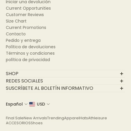
Iniciar una devolución
Current Opportunities
Customer Reviews
Size Chart
Current Promotions
Contacto
Pedido y entrega
Política de devoluciones
Términos y condiciones
política de privacidad
SHOP
Final Sale
REDES SOCIALES
New Arrivals
SUSCRÍBETE AL BOLETÍN INFORMATIVO
Trending
Únase a nuestra comunidad
Apparel
Español
USD
Correo electrónico
Hats
Athleisure
Final Sale
New Arrivals
Trending
Apparel
Hats
Athleisure
ACCESORIOS
ACCESORIOS
Shoes
Shoes