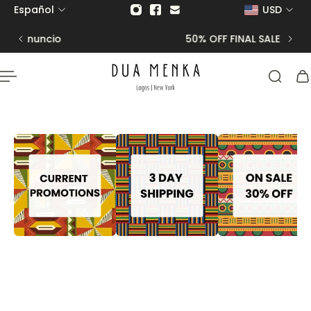
Español
USD
 al contenido
50% OFF FINAL SALE |
CODE Final50