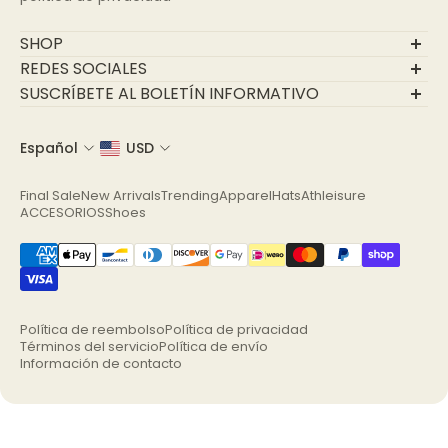
SHOP
Final Sale
REDES SOCIALES
New Arrivals
SUSCRÍBETE AL BOLETÍN INFORMATIVO
Trending
Únase a nuestra comunidad
Apparel
Español
USD
Correo electrónico
Hats
Athleisure
Final Sale
New Arrivals
Trending
Apparel
Hats
Athleisure
ACCESORIOS
ACCESORIOS
Shoes
Shoes
Política de reembolso
Política de privacidad
Términos del servicio
Política de envío
Información de contacto