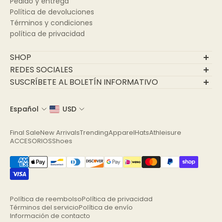
Pedido y entrega
Política de devoluciones
Términos y condiciones
política de privacidad
SHOP
Final Sale
REDES SOCIALES
New Arrivals
SUSCRÍBETE AL BOLETÍN INFORMATIVO
Trending
Únase a nuestra comunidad
Apparel
Español
USD
Correo electrónico
Hats
Athleisure
Final Sale
New Arrivals
Trending
Apparel
Hats
Athleisure
ACCESORIOS
ACCESORIOS
Shoes
Shoes
Política de reembolso
Política de privacidad
Términos del servicio
Política de envío
Información de contacto